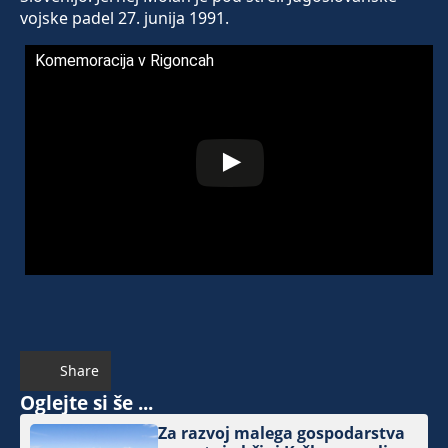
vojske padel 27. junija 1991.
Komemoracija v Rigoncah
Share
Oglejte si še ...
Za razvoj malega gospodarstva