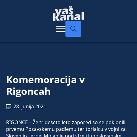
Search
for:
Komemoracija v
Rigoncah
28. junija 2021
RIGONCE – Že trideseto leto zapored so se poklonili
prvemu Posavskemu padlemu teritorialcu v vojni za
Slovenijo. Jernej Molan je pod streli Jugoslovanske