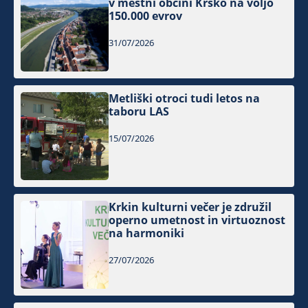
v mestni občini Krško na voljo
150.000 evrov
31/07/2026
Metliški otroci tudi letos na
taboru LAS
15/07/2026
Krkin kulturni večer je združil
operno umetnost in virtuoznost
na harmoniki
27/07/2026