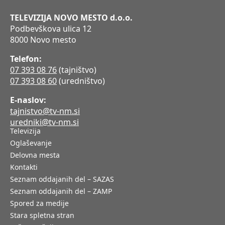
TELEVIZIJA NOVO MESTO d.o.o.
Podbevškova ulica 12
8000 Novo mesto
Telefon:
07 393 08 76
(tajništvo)
07 393 08 60
(uredništvo)
E-naslov:
tajnistvo@tv-nm.si
uredniki@tv-nm.si
Televizija
Oglaševanje
Delovna mesta
Kontakti
Seznam oddajanih del – SAZAS
Seznam oddajanih del – ZAMP
Spored za medije
Stara spletna stran