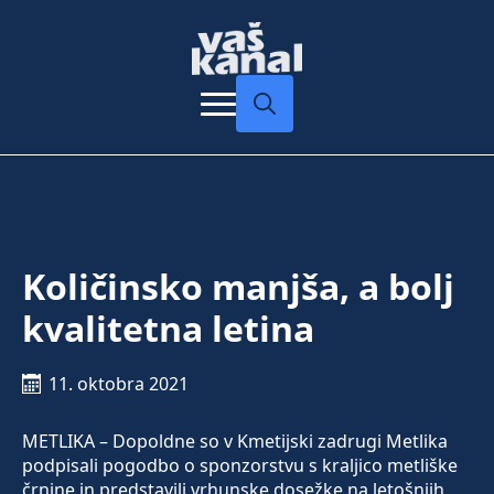
Search
for:
Količinsko manjša, a bolj
kvalitetna letina
11. oktobra 2021
METLIKA – Dopoldne so v Kmetijski zadrugi Metlika
podpisali pogodbo o sponzorstvu s kraljico metliške
črnine in predstavili vrhunske dosežke na letošnjih