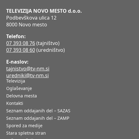
TELEVIZIJA NOVO MESTO d.o.o.
Podbevškova ulica 12
8000 Novo mesto
Telefon:
07 393 08 76
(tajništvo)
07 393 08 60
(uredništvo)
E-naslov:
tajnistvo@tv-nm.si
uredniki@tv-nm.si
Televizija
Oglaševanje
Delovna mesta
Kontakti
Seznam oddajanih del – SAZAS
Seznam oddajanih del – ZAMP
Spored za medije
Stara spletna stran