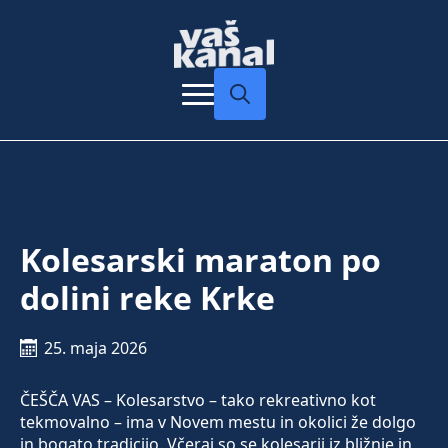
Search
for:
Kolesarski maraton po
dolini reke Krke
25. maja 2026
ČEŠČA VAS – Kolesarstvo – tako rekreativno kot
tekmovalno – ima v Novem mestu in okolici že dolgo
in bogato tradicijo. Včeraj so se kolesarji iz bližnje in