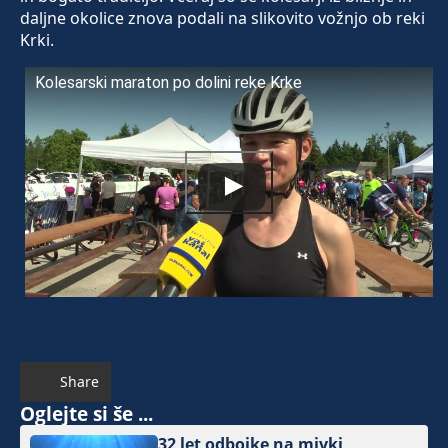
daljne okolice znova podali na slikovito vožnjo ob reki
Krki.
Kolesarski maraton po dolini reke Krke
Share
Oglejte si še ...
32 let odbojke na mivki