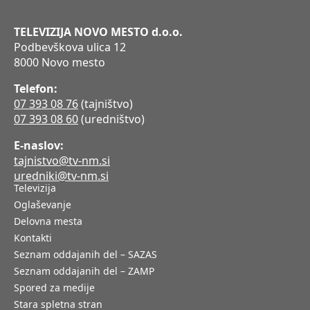
TELEVIZIJA NOVO MESTO d.o.o.
Podbevškova ulica 12
8000 Novo mesto
Telefon:
07 393 08 76
(tajništvo)
07 393 08 60
(uredništvo)
E-naslov:
tajnistvo@tv-nm.si
uredniki@tv-nm.si
Televizija
Oglaševanje
Delovna mesta
Kontakti
Seznam oddajanih del – SAZAS
Seznam oddajanih del – ZAMP
Spored za medije
Stara spletna stran