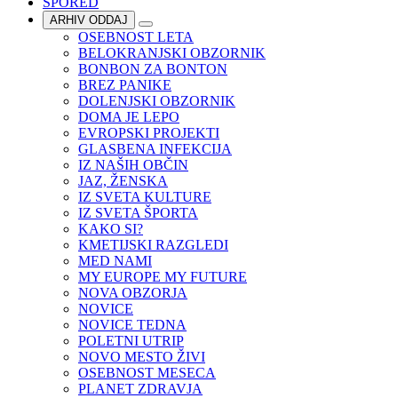
SPORED
ARHIV ODDAJ
OSEBNOST LETA
BELOKRANJSKI OBZORNIK
BONBON ZA BONTON
BREZ PANIKE
DOLENJSKI OBZORNIK
DOMA JE LEPO
EVROPSKI PROJEKTI
GLASBENA INFEKCIJA
IZ NAŠIH OBČIN
JAZ, ŽENSKA
IZ SVETA KULTURE
IZ SVETA ŠPORTA
KAKO SI?
KMETIJSKI RAZGLEDI
MED NAMI
MY EUROPE MY FUTURE
NOVA OBZORJA
NOVICE
NOVICE TEDNA
POLETNI UTRIP
NOVO MESTO ŽIVI
OSEBNOST MESECA
PLANET ZDRAVJA