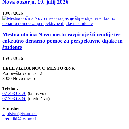
Nova obzorja, 19. julij 2026
18/07/2026
Mestna občina Novo mesto razpisuje štipendije ter
enkratno denarno pomoč za perspektivne dijake in
študente
15/07/2026
TELEVIZIJA NOVO MESTO d.o.o.
Podbevškova ulica 12
8000 Novo mesto
Telefon:
07 393 08 76
(tajništvo)
07 393 08 60
(uredništvo)
E-naslov:
tajnistvo@tv-nm.si
uredniki@tv-nm.si