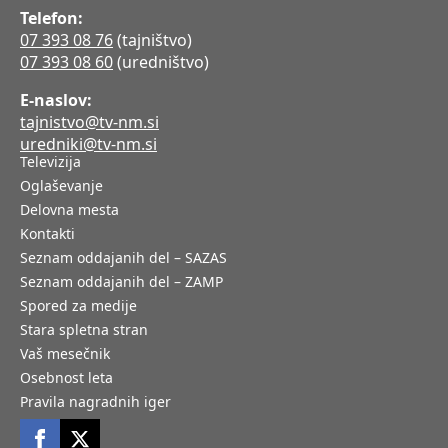
Telefon:
07 393 08 76
(tajništvo)
07 393 08 60
(uredništvo)
E-naslov:
tajnistvo@tv-nm.si
uredniki@tv-nm.si
Televizija
Oglaševanje
Delovna mesta
Kontakti
Seznam oddajanih del – SAZAS
Seznam oddajanih del – ZAMP
Spored za medije
Stara spletna stran
Vaš mesečnik
Osebnost leta
Pravila nagradnih iger