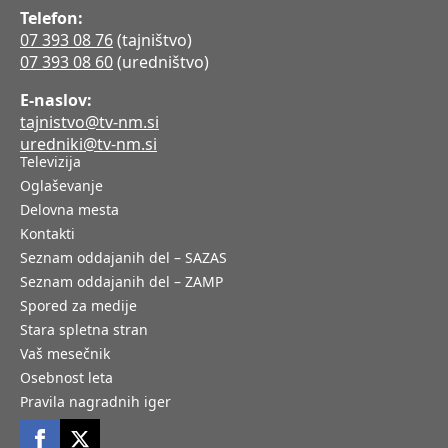
Telefon:
07 393 08 76
(tajništvo)
07 393 08 60
(uredništvo)
E-naslov:
tajnistvo@tv-nm.si
uredniki@tv-nm.si
Televizija
Oglaševanje
Delovna mesta
Kontakti
Seznam oddajanih del – SAZAS
Seznam oddajanih del – ZAMP
Spored za medije
Stara spletna stran
Vaš mesečnik
Osebnost leta
Pravila nagradnih iger