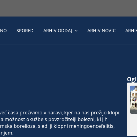
LNO
SPORED
ARHIV ODDAJ
ARHIV NOVIC
ARHI
Ogle
 časa preživimo v naravi, kjer na nas prežijo klopi.
a možnost okužbe s povzročitelji bolezni, ki jih
ymska borelioza, sledi ji klopni meningoencefalitis,
enjem.