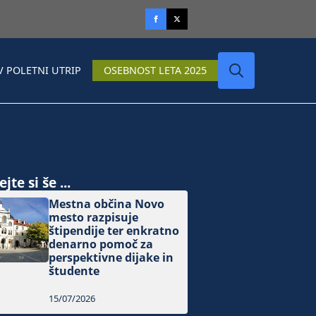
V POLETNI UTRIP
OSEBNOST LETA 2025
Search
for:
jte si še ...
Mestna občina Novo
mesto razpisuje
štipendije ter enkratno
denarno pomoč za
perspektivne dijake in
študente
15/07/2026