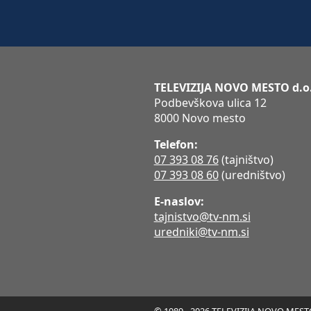
TELEVIZIJA NOVO MESTO d.o
Podbevškova ulica 12
8000 Novo mesto
Telefon:
07 393 08 76
(tajništvo)
07 393 08 60
(uredništvo)
E-naslov:
tajnistvo@tv-nm.si
uredniki@tv-nm.si