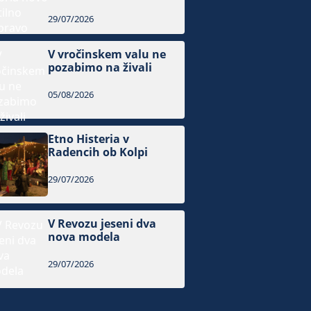
29/07/2026
V vročinskem valu ne
pozabimo na živali
05/08/2026
Etno Histeria v
Radencih ob Kolpi
29/07/2026
V Revozu jeseni dva
nova modela
29/07/2026