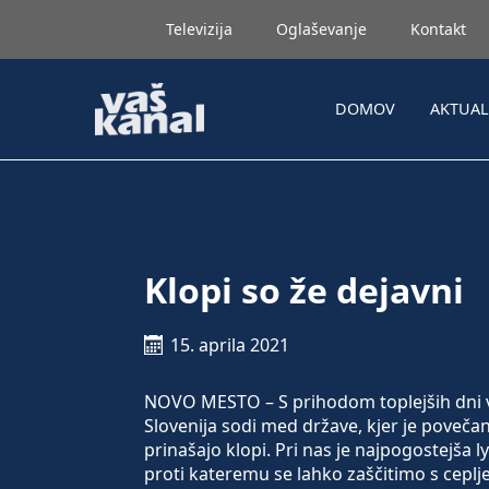
Televizija
Oglaševanje
Kontakt
DOMOV
AKTUA
Klopi so že dejavni
15. aprila 2021
NOVO MESTO – S prihodom toplejših dni več
Slovenija sodi med države, kjer je povečan
prinašajo klopi. Pri nas je najpogostejša l
proti kateremu se lahko zaščitimo s ceplj