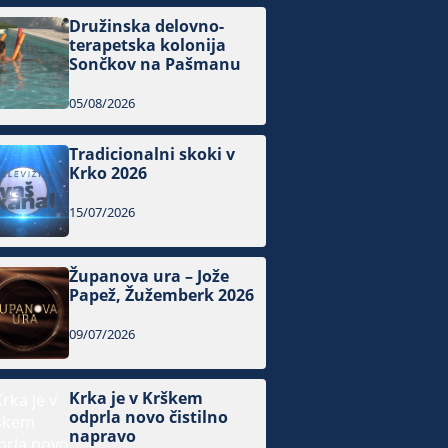
Družinska delovno-
terapetska kolonija
Sončkov na Pašmanu
05/08/2026
Tradicionalni skoki v
Krko 2026
15/07/2026
Županova ura – Jože
Papež, Žužemberk 2026
09/07/2026
Krka je v Krškem
odprla novo čistilno
napravo