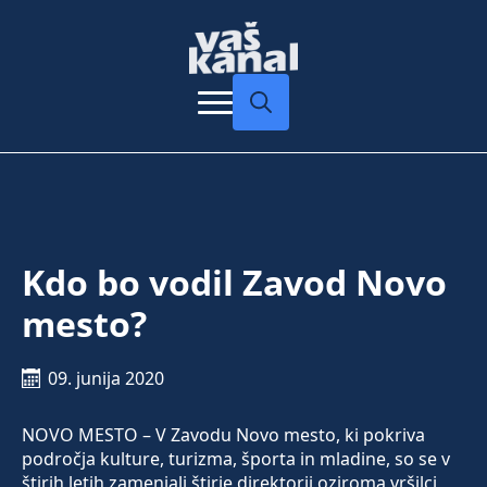
Search
for:
Kdo bo vodil Zavod Novo
mesto?
09. junija 2020
NOVO MESTO – V Zavodu Novo mesto, ki pokriva
področja kulture, turizma, športa in mladine, so se v
štirih letih zamenjali štirje direktorji oziroma vršilci