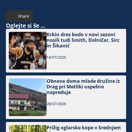
Share
Oglejte si še ...
Krkin dres bodo v novi sezoni
nosili tudi Smith, Dolničar, Sirc
in Šikanić
14/07/2026
Obnova doma mlade družine iz
Drag pri Metliki uspešno
napreduje
28/07/2026
Prižig oglarske kope v Srednjem