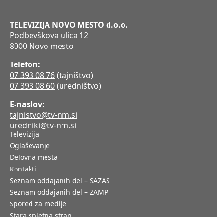
TELEVIZIJA NOVO MESTO d.o.o.
Podbevškova ulica 12
8000 Novo mesto
Telefon:
07 393 08 76
(tajništvo)
07 393 08 60
(uredništvo)
E-naslov:
tajnistvo@tv-nm.si
uredniki@tv-nm.si
Televizija
Oglaševanje
Delovna mesta
Kontakti
Seznam oddajanih del – SAZAS
Seznam oddajanih del – ZAMP
Spored za medije
Stara spletna stran