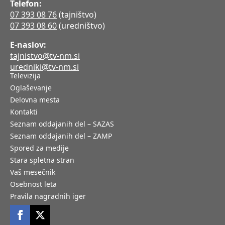
Telefon:
07 393 08 76
(tajništvo)
07 393 08 60
(uredništvo)
E-naslov:
tajnistvo@tv-nm.si
uredniki@tv-nm.si
Televizija
Oglaševanje
Delovna mesta
Kontakti
Seznam oddajanih del – SAZAS
Seznam oddajanih del – ZAMP
Spored za medije
Stara spletna stran
Vaš mesečnik
Osebnost leta
Pravila nagradnih iger