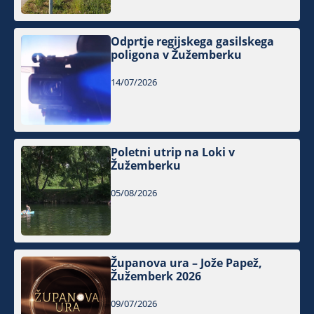
Odprtje regijskega gasilskega
poligona v Žužemberku
14/07/2026
Poletni utrip na Loki v
Žužemberku
05/08/2026
Županova ura – Jože Papež,
Žužemberk 2026
09/07/2026