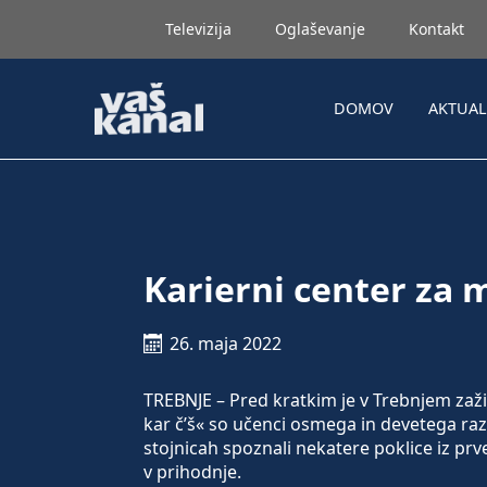
Televizija
Oglaševanje
Kontakt
DOMOV
AKTUA
Karierni center za 
26. maja 2022
TREBNJE – Pred kratkim je v Trebnjem zaži
kar č’š« so učenci osmega in devetega ra
stojnicah spoznali nekatere poklice iz prv
v prihodnje.