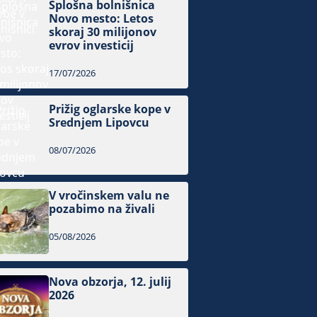
Splošna bolnišnica
Novo mesto: Letos
skoraj 30 milijonov
evrov investicij
17/07/2026
Prižig oglarske kope v
Srednjem Lipovcu
08/07/2026
V vročinskem valu ne
pozabimo na živali
05/08/2026
Nova obzorja, 12. julij
2026