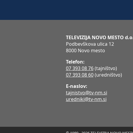
TELEVIZIJA NOVO MESTO d.o
Podbevškova ulica 12
8000 Novo mesto
Telefon:
07 393 08 76
(tajništvo)
07 393 08 60
(uredništvo)
E-naslov:
tajnistvo@tv-nm.si
uredniki@tv-nm.si