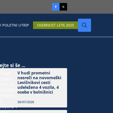
V POLETNI UTRIP
OSEBNOST LETA 2025
Search
for:
jte si še ...
V hudi prometni
nesreči na novomeški
Levičnikovi cesti
udeležena 4 vozila, 4
osebe v bolnišnici
30/07/2026