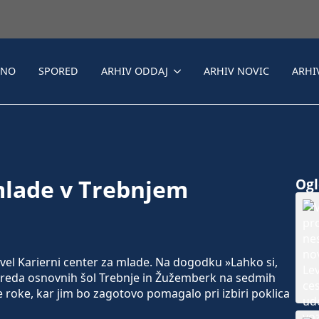
LNO
SPORED
ARHIV ODDAJ
ARHIV NOVIC
ARHI
mlade v Trebnjem
Ogle
vel Karierni center za mlade. Na dogodku »Lahko si,
zreda osnovnih šol Trebnje in Žužemberk na sedmih
e roke, kar jim bo zagotovo pomagalo pri izbiri poklica