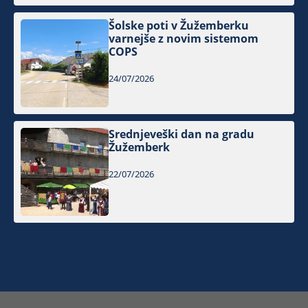
Šolske poti v Žužemberku
varnejše z novim sistemom
COPS
24/07/2026
Srednjeveški dan na gradu
Žužemberk
22/07/2026