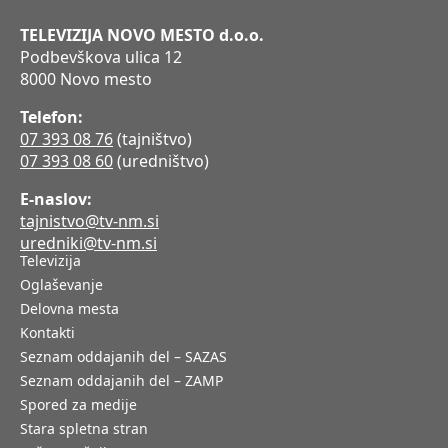
TELEVIZIJA NOVO MESTO d.o.o.
Podbevškova ulica 12
8000 Novo mesto
Telefon:
07 393 08 76
(tajništvo)
07 393 08 60
(uredništvo)
E-naslov:
tajnistvo@tv-nm.si
uredniki@tv-nm.si
Televizija
Oglaševanje
Delovna mesta
Kontakti
Seznam oddajanih del – SAZAS
Seznam oddajanih del – ZAMP
Spored za medije
Stara spletna stran