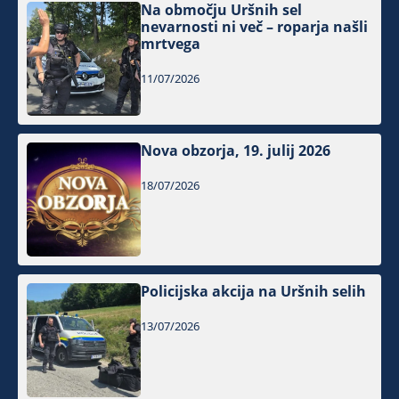
Na območju Uršnih sel
nevarnosti ni več – roparja našli
mrtvega
11/07/2026
Nova obzorja, 19. julij 2026
18/07/2026
Policijska akcija na Uršnih selih
13/07/2026