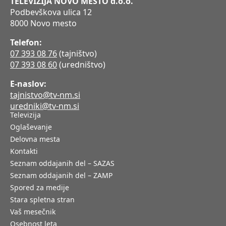
TELEVIZIJA NOVO MESTO d.o.o.
Podbevškova ulica 12
8000 Novo mesto
Telefon:
07 393 08 76
(tajništvo)
07 393 08 60
(uredništvo)
E-naslov:
tajnistvo@tv-nm.si
uredniki@tv-nm.si
Televizija
Oglaševanje
Delovna mesta
Kontakti
Seznam oddajanih del – SAZAS
Seznam oddajanih del – ZAMP
Spored za medije
Stara spletna stran
Vaš mesečnik
Osebnost leta