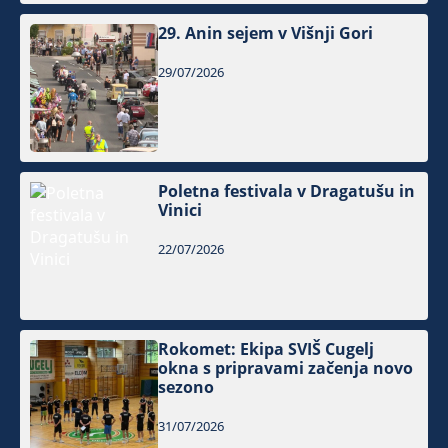
29. Anin sejem v Višnji Gori
29/07/2026
Poletna festivala v Dragatušu in
Vinici
22/07/2026
Rokomet: Ekipa SVIŠ Cugelj
okna s pripravami začenja novo
sezono
31/07/2026