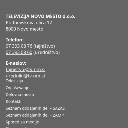
TELEVIZIJA NOVO MESTO d.o.o.
Podbevškova ulica 12
8000 Novo mesto
Telefon:
07 393 08 76
(tajništvo)
07 393 08 60
(uredništvo)
E-naslov:
tajnistvo@tv-nm.si
uredniki@tv-nm.si
Televizija
Oglaševanje
Delovna mesta
Kontakti
Seznam oddajanih del – SAZAS
Seznam oddajanih del – ZAMP
Spored za medije