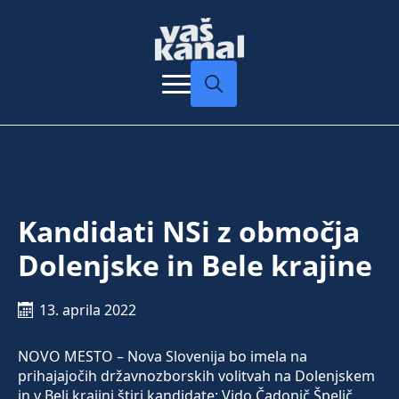
Search
for:
Kandidati NSi z območja
Dolenjske in Bele krajine
13. aprila 2022
NOVO MESTO – Nova Slovenija bo imela na
prihajajočih državnozborskih volitvah na Dolenjskem
in v Beli krajini štiri kandidate: Vido Čadonič Špelič,