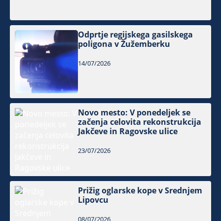
Odprtje regijskega gasilskega
poligona v Žužemberku
14/07/2026
Novo mesto: V ponedeljek se
začenja celovita rekonstrukcija
Jakčeve in Ragovske ulice
23/07/2026
Prižig oglarske kope v Srednjem
Lipovcu
08/07/2026