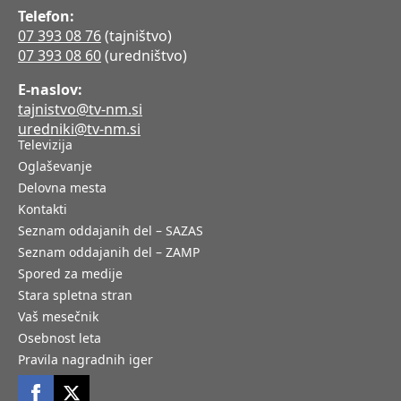
Telefon:
07 393 08 76
(tajništvo)
07 393 08 60
(uredništvo)
E-naslov:
tajnistvo@tv-nm.si
uredniki@tv-nm.si
Televizija
Oglaševanje
Delovna mesta
Kontakti
Seznam oddajanih del – SAZAS
Seznam oddajanih del – ZAMP
Spored za medije
Stara spletna stran
Vaš mesečnik
Osebnost leta
Pravila nagradnih iger