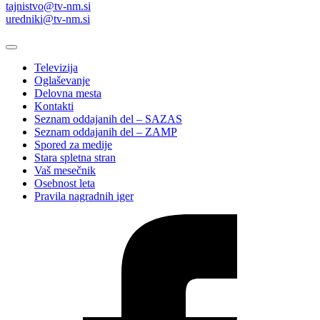
tajnistvo@tv-nm.si
uredniki@tv-nm.si
Televizija
Oglaševanje
Delovna mesta
Kontakti
Seznam oddajanih del – SAZAS
Seznam oddajanih del – ZAMP
Spored za medije
Stara spletna stran
Vaš mesečnik
Osebnost leta
Pravila nagradnih iger