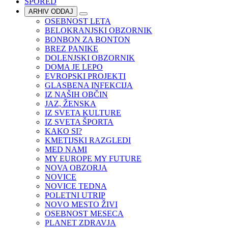
SPORED
ARHIV ODDAJ
OSEBNOST LETA
BELOKRANJSKI OBZORNIK
BONBON ZA BONTON
BREZ PANIKE
DOLENJSKI OBZORNIK
DOMA JE LEPO
EVROPSKI PROJEKTI
GLASBENA INFEKCIJA
IZ NAŠIH OBČIN
JAZ, ŽENSKA
IZ SVETA KULTURE
IZ SVETA ŠPORTA
KAKO SI?
KMETIJSKI RAZGLEDI
MED NAMI
MY EUROPE MY FUTURE
NOVA OBZORJA
NOVICE
NOVICE TEDNA
POLETNI UTRIP
NOVO MESTO ŽIVI
OSEBNOST MESECA
PLANET ZDRAVJA