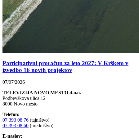
Participativni proračun za leto 2027: V Krškem v
izvedbo 16 novih projektov
07/07/2026
TELEVIZIJA NOVO MESTO d.o.o.
Podbevškova ulica 12
8000 Novo mesto
Telefon:
07 393 08 76
(tajništvo)
07 393 08 60
(uredništvo)
E-naslov: