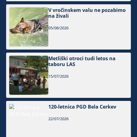
V vročinskem valu ne pozabimo
na živali
05/08/2026
Metliški otroci tudi letos na
taboru LAS
15/07/2026
120-letnica PGD Bela Cerkev
22/07/2026