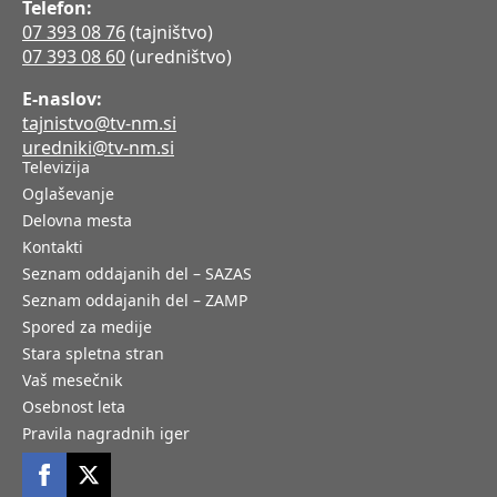
Telefon:
07 393 08 76
(tajništvo)
07 393 08 60
(uredništvo)
E-naslov:
tajnistvo@tv-nm.si
uredniki@tv-nm.si
Televizija
Oglaševanje
Delovna mesta
Kontakti
Seznam oddajanih del – SAZAS
Seznam oddajanih del – ZAMP
Spored za medije
Stara spletna stran
Vaš mesečnik
Osebnost leta
Pravila nagradnih iger