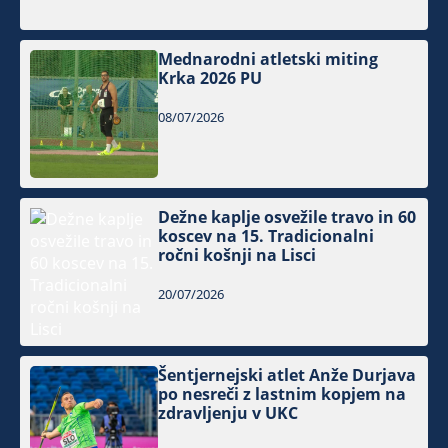
Mednarodni atletski miting
Krka 2026 PU
08/07/2026
Dežne kaplje osvežile travo in 60
koscev na 15. Tradicionalni
ročni košnji na Lisci
20/07/2026
Šentjernejski atlet Anže Durjava
po nesreči z lastnim kopjem na
zdravljenju v UKC