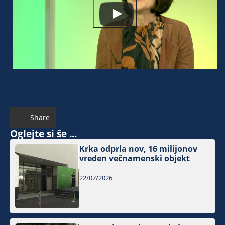
Share
Oglejte si še ...
Krka odprla nov, 16 milijonov
vreden večnamenski objekt
22/07/2026