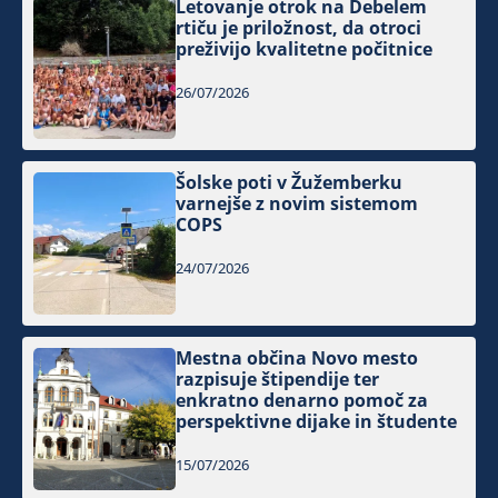
Letovanje otrok na Debelem
rtiču je priložnost, da otroci
preživijo kvalitetne počitnice
26/07/2026
Šolske poti v Žužemberku
varnejše z novim sistemom
COPS
24/07/2026
Mestna občina Novo mesto
razpisuje štipendije ter
enkratno denarno pomoč za
perspektivne dijake in študente
15/07/2026