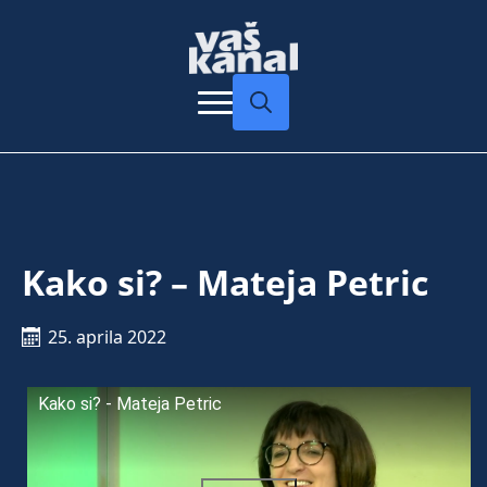
Search
for:
Kako si? – Mateja Petric
25. aprila 2022
Kako si? - Mateja Petric