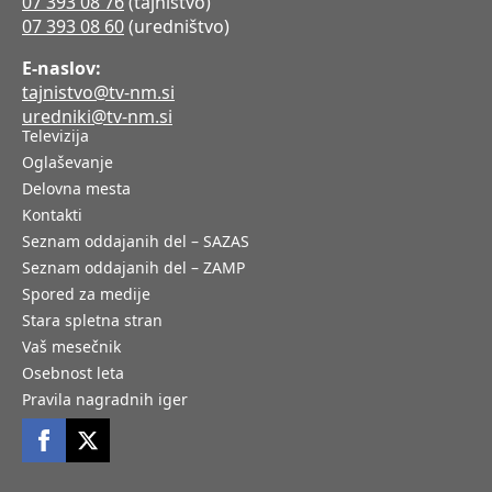
07 393 08 76
(tajništvo)
07 393 08 60
(uredništvo)
E-naslov:
tajnistvo@tv-nm.si
uredniki@tv-nm.si
Televizija
Oglaševanje
Delovna mesta
Kontakti
Seznam oddajanih del – SAZAS
Seznam oddajanih del – ZAMP
Spored za medije
Stara spletna stran
Vaš mesečnik
Osebnost leta
Pravila nagradnih iger