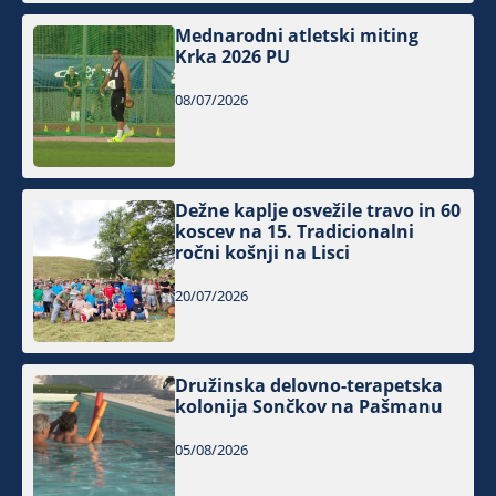
Mednarodni atletski miting
Krka 2026 PU
08/07/2026
Dežne kaplje osvežile travo in 60
koscev na 15. Tradicionalni
ročni košnji na Lisci
20/07/2026
Družinska delovno-terapetska
kolonija Sončkov na Pašmanu
05/08/2026