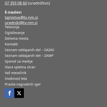
07 393 08 60
(uredništvo)
E-naslov:
tajnistvo@tv-nm.si
uredniki@tv-nm.si
Televizija
Oglaševanje
Delovna mesta
Kontakti
Seznam oddajanih del – SAZAS
Seznam oddajanih del – ZAMP
Spored za medije
Stara spletna stran
Vaš mesečnik
Osebnost leta
Pravila nagradnih iger