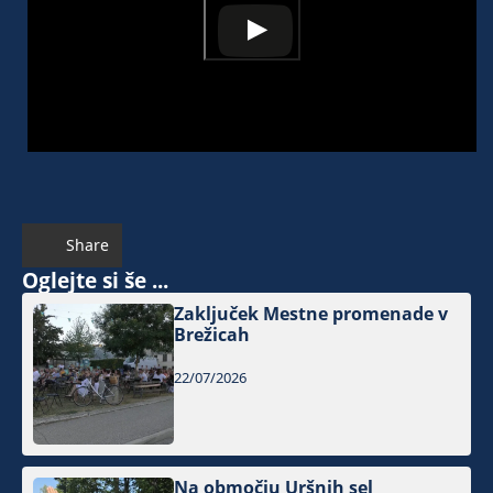
Share
Oglejte si še ...
Zaključek Mestne promenade v
Brežicah
22/07/2026
Na območju Uršnih sel