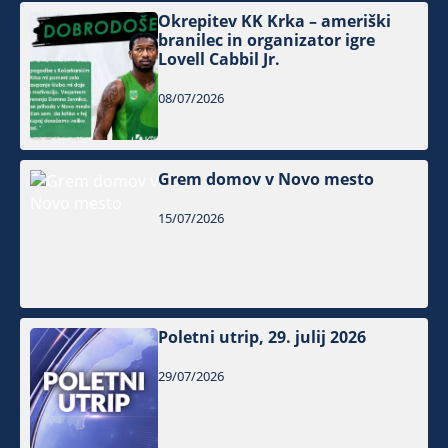
Okrepitev KK Krka – ameriški
branilec in organizator igre
Lovell Cabbil Jr.
08/07/2026
Grem domov v Novo mesto
15/07/2026
Poletni utrip, 29. julij 2026
29/07/2026