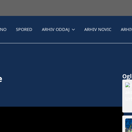
LNO
SPORED
ARHIV ODDAJ
ARHIV NOVIC
ARHI
e
Ogle