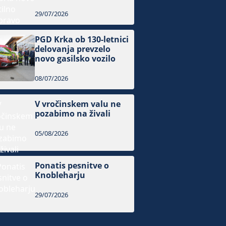
29/07/2026
PGD Krka ob 130-letnici
delovanja prevzelo
novo gasilsko vozilo
08/07/2026
V vročinskem valu ne
pozabimo na živali
05/08/2026
Ponatis pesnitve o
Knobleharju
29/07/2026