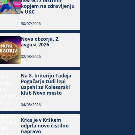
nesreči z lastnim
kopjem na zdravljenju
v UKC
30/07/2026
Nova obzorja, 2.
avgust 2026
02/08/2026
Na 8. kriteriju Tadeja
Pogačarja tudi lepi
uspehi za Kolesarski
klub Novo mesto
04/08/2026
Krka je v Krškem
odprla novo čistilno
napravo