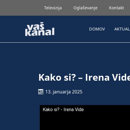
Televizija
Oglaševanje
Kontakt
DOMOV
AKTUA
Kako si? – Irena Vid
13. januarja 2025
Kako si? - Irena Vide