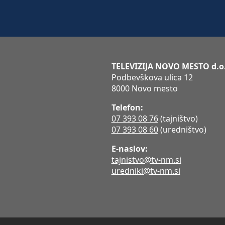
TELEVIZIJA NOVO MESTO d.o
Podbevškova ulica 12
8000 Novo mesto
Telefon:
07 393 08 76
(tajništvo)
07 393 08 60
(uredništvo)
E-naslov:
tajnistvo@tv-nm.si
uredniki@tv-nm.si