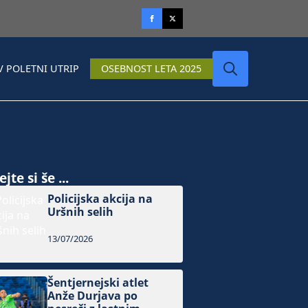
V POLETNI UTRIP
OSEBNOST LETA 2025
Search
for:
jte si še ...
Policijska akcija na
Uršnih selih
13/07/2026
Šentjernejski atlet
Anže Durjava po