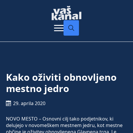
Search
for:
Kako oživiti obnovljeno
mestno jedro
29. aprila 2020
NOVO MESTO – Osnovni cilj tako podjetnikov, ki
delujejo v novomeškem mestnem jedru, kot mestne
občine je oživitev obnovljenega Glavnega trga. Le