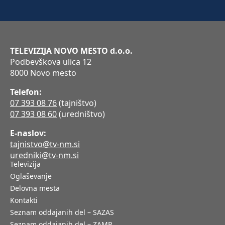
TELEVIZIJA NOVO MESTO d.o.o.
Podbevškova ulica 12
8000 Novo mesto
Telefon:
07 393 08 76
(tajništvo)
07 393 08 60
(uredništvo)
E-naslov:
tajnistvo@tv-nm.si
uredniki@tv-nm.si
Televizija
Oglaševanje
Delovna mesta
Kontakti
Seznam oddajanih del – SAZAS
Seznam oddajanih del – ZAMP