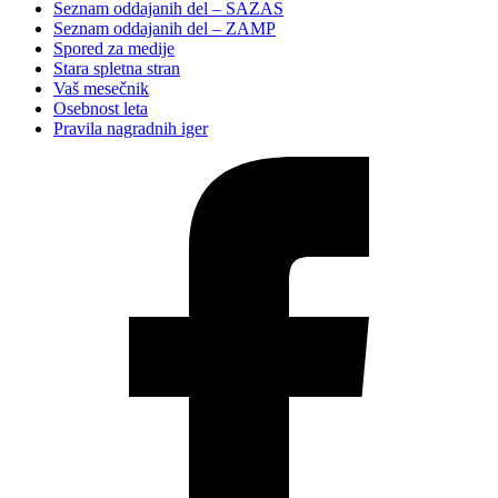
Seznam oddajanih del – SAZAS
Seznam oddajanih del – ZAMP
Spored za medije
Stara spletna stran
Vaš mesečnik
Osebnost leta
Pravila nagradnih iger