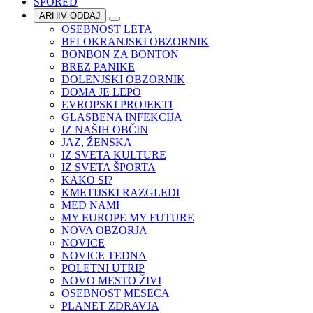
SPORED
ARHIV ODDAJ
OSEBNOST LETA
BELOKRANJSKI OBZORNIK
BONBON ZA BONTON
BREZ PANIKE
DOLENJSKI OBZORNIK
DOMA JE LEPO
EVROPSKI PROJEKTI
GLASBENA INFEKCIJA
IZ NAŠIH OBČIN
JAZ, ŽENSKA
IZ SVETA KULTURE
IZ SVETA ŠPORTA
KAKO SI?
KMETIJSKI RAZGLEDI
MED NAMI
MY EUROPE MY FUTURE
NOVA OBZORJA
NOVICE
NOVICE TEDNA
POLETNI UTRIP
NOVO MESTO ŽIVI
OSEBNOST MESECA
PLANET ZDRAVJA