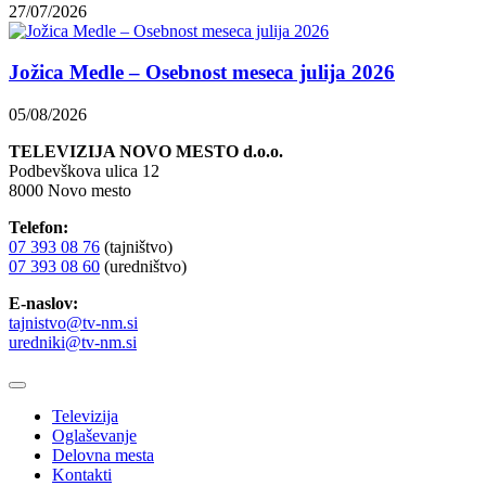
27/07/2026
Jožica Medle – Osebnost meseca julija 2026
05/08/2026
TELEVIZIJA NOVO MESTO d.o.o.
Podbevškova ulica 12
8000 Novo mesto
Telefon:
07 393 08 76
(tajništvo)
07 393 08 60
(uredništvo)
E-naslov:
tajnistvo@tv-nm.si
uredniki@tv-nm.si
Televizija
Oglaševanje
Delovna mesta
Kontakti