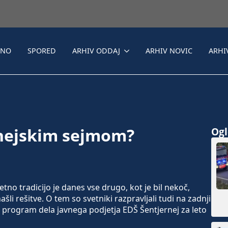
LNO
SPORED
ARHIV ODDAJ
ARHIV NOVIC
ARHI
ernejskim sejmom?
Ogle
tno tradicijo je danes vse drugo, kot je bil nekoč,
ašli rešitve. O tem so svetniki razpravljali tudi na zadnji
li program dela javnega podjetja EDŠ Šentjernej za leto