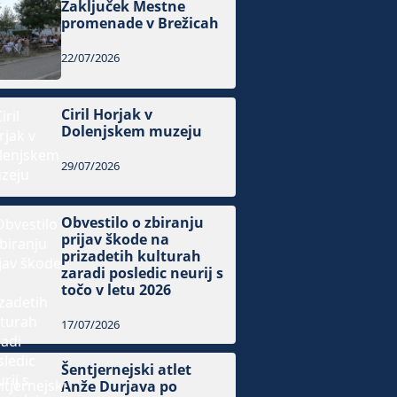
Zaključek Mestne
promenade v Brežicah
22/07/2026
Ciril Horjak v
Dolenjskem muzeju
29/07/2026
Obvestilo o zbiranju
prijav škode na
prizadetih kulturah
zaradi posledic neurij s
točo v letu 2026
17/07/2026
Šentjernejski atlet
Anže Durjava po