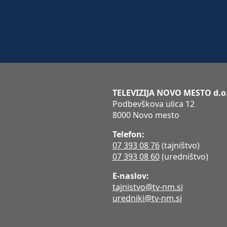
TELEVIZIJA NOVO MESTO d.o
Podbevškova ulica 12
8000 Novo mesto
Telefon:
07 393 08 76
(tajništvo)
07 393 08 60
(uredništvo)
E-naslov:
tajnistvo@tv-nm.si
uredniki@tv-nm.si