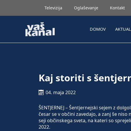
Televizija
Oglaševanje
Kontakt
DOMOV
AKTUA
Kaj storiti s šentj
04. maja 2022
ŠENTJERNEJ – Šentjernejski sejem z dolgole
česar se v občini zavedajo, a zanj še niso n
seji občinskega sveta, na kateri so spreje
2022.