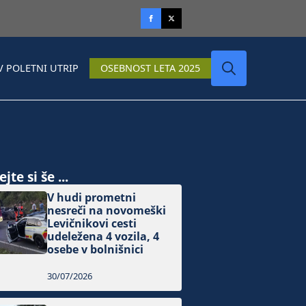
V POLETNI UTRIP
OSEBNOST LETA 2025
Search
for:
jte si še ...
V hudi prometni
nesreči na novomeški
Levičnikovi cesti
udeležena 4 vozila, 4
osebe v bolnišnici
30/07/2026