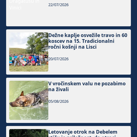
22/07/2026
Dežne kaplje osvežile travo in 60
koscev na 15. Tradicionalni
ročni košnji na Lisci
20/07/2026
V vročinskem valu ne pozabimo
na živali
05/08/2026
Letovanje otrok na Debelem