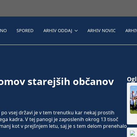
LNO
SPORED
ARHIV ODDAJ
ARHIV NOVIC
ARHI
omov starejših občanov
Ogle
o vsej državi je v tem trenutku kar nekaj prostih
ega kadra. V tej panogi je zaposlenih okrog 13 tisoč
 manj kot v prejšnjem letu, saj je s tem delom prenehalo