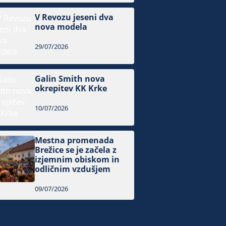
V Revozu jeseni dva
nova modela
29/07/2026
Galin Smith nova
okrepitev KK Krke
10/07/2026
Mestna promenada
Brežice se je začela z
izjemnim obiskom in
odličnim vzdušjem
09/07/2026