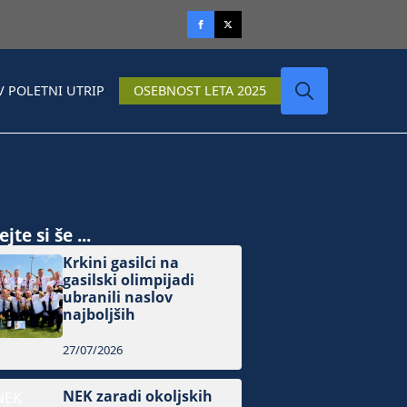
V POLETNI UTRIP
OSEBNOST LETA 2025
Search
for:
jte si še ...
Krkini gasilci na
gasilski olimpijadi
ubranili naslov
najboljših
27/07/2026
NEK zaradi okoljskih