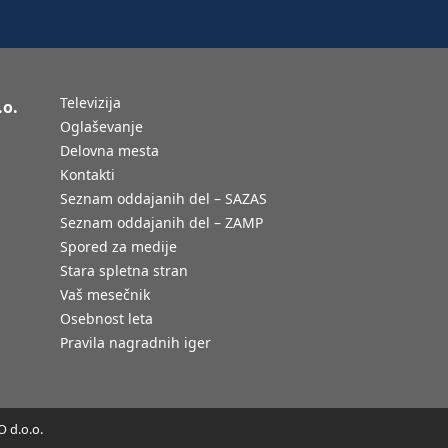
Televizija
.o.
Oglaševanje
Delovna mesta
Kontakti
Seznam oddajanih del – SAZAS
Seznam oddajanih del – ZAMP
Spored za medije
Stara spletna stran
Vaš mesečnik
Osebnost leta
Pravila nagradnih iger
 d.o.o.