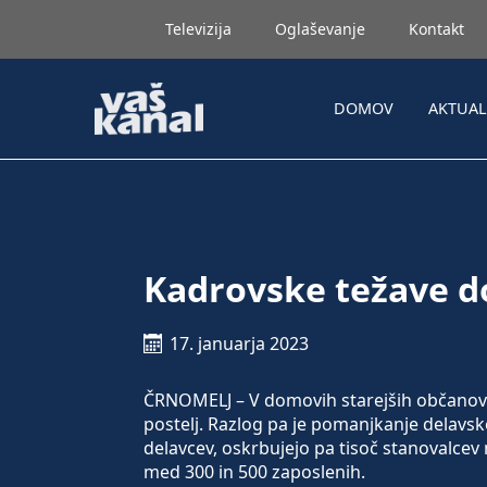
Televizija
Oglaševanje
Kontakt
DOMOV
AKTUA
Kadrovske težave d
17. januarja 2023
ČRNOMELJ – V domovih starejših občanov p
postelj. Razlog pa je pomanjkanje delavsk
delavcev, oskrbujejo pa tisoč stanovalcev
med 300 in 500 zaposlenih.