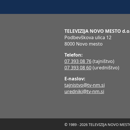
TELEVIZIJA NOVO MESTO d.o
Podbevškova ulica 12
8000 Novo mesto
Telefon:
07 393 08 76
(tajništvo)
07 393 08 60
(uredništvo)
E-naslov:
tajnistvo@tv-nm.si
uredniki@tv-nm.si
© 1989 - 2026 TELEVIZIJA NOVO MESTO