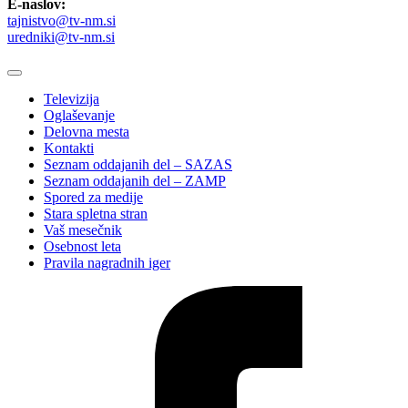
E-naslov:
tajnistvo@tv-nm.si
uredniki@tv-nm.si
Televizija
Oglaševanje
Delovna mesta
Kontakti
Seznam oddajanih del – SAZAS
Seznam oddajanih del – ZAMP
Spored za medije
Stara spletna stran
Vaš mesečnik
Osebnost leta
Pravila nagradnih iger