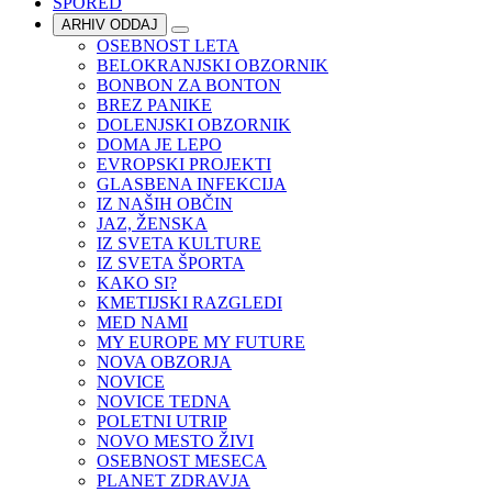
SPORED
ARHIV ODDAJ
OSEBNOST LETA
BELOKRANJSKI OBZORNIK
BONBON ZA BONTON
BREZ PANIKE
DOLENJSKI OBZORNIK
DOMA JE LEPO
EVROPSKI PROJEKTI
GLASBENA INFEKCIJA
IZ NAŠIH OBČIN
JAZ, ŽENSKA
IZ SVETA KULTURE
IZ SVETA ŠPORTA
KAKO SI?
KMETIJSKI RAZGLEDI
MED NAMI
MY EUROPE MY FUTURE
NOVA OBZORJA
NOVICE
NOVICE TEDNA
POLETNI UTRIP
NOVO MESTO ŽIVI
OSEBNOST MESECA
PLANET ZDRAVJA