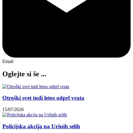
Email
Oglejte si še ...
Otroški svet tudi letos odprl vrata
15/07/2026
Policijska akcija na Uršnih selih