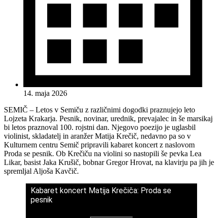
14. maja 2026
SEMIČ – Letos v Semiču z različnimi dogodki praznujejo leto
Lojzeta Krakarja. Pesnik, novinar, urednik, prevajalec in še marsikaj
bi letos praznoval 100. rojstni dan. Njegovo poezijo je uglasbil
violinist, skladatelj in aranžer Matija Krečič, nedavno pa so v
Kulturnem centru Semič pripravili kabaret koncert z naslovom
Proda se pesnik. Ob Krečiču na violini so nastopili še pevka Lea
Likar, basist Jaka Krušič, bobnar Gregor Hrovat, na klavirju pa jih je
spremljal Aljoša Kavčič.
Kabaret koncert Matija Krečiča: Proda se
pesnik