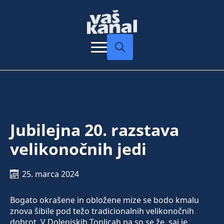
Search
for:
Jubilejna 20. razstava
velikonočnih jedi
25. marca 2024
Bogato okrašene in obložene mize se bodo kmalu
znova šibile pod težo tradicionalnih velikonočnih
dobrot. V Dolenjskih Toplicah pa so se že, saj je