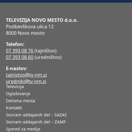
TELEVIZIJA NOVO MESTO d.o.o.
Podbevškova ulica 12
8000 Novo mesto
Telefon:
07 393 08 76
(tajništvo)
07 393 08 60
(uredništvo)
E-naslov:
tajnistvo@tv-nm.si
uredniki@tv-nm.si
Televizija
Oglaševanje
Delovna mesta
Kontakti
Seznam oddajanih del – SAZAS
Seznam oddajanih del – ZAMP
Spored za medije