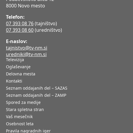
8000 Novo mesto
Telefon:
07 393 08 76
(tajništvo)
07 393 08 60
(uredništvo)
E-naslov:
tajnistvo@tv-nm.si
uredniki@tv-nm.si
Televizija
Oglaševanje
Delovna mesta
Kontakti
Seznam oddajanih del – SAZAS
Seznam oddajanih del – ZAMP
Spored za medije
Stara spletna stran
Vaš mesečnik
Osebnost leta
Pravila nagradnih iger