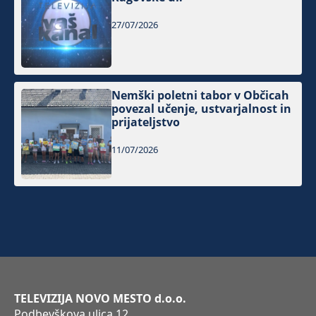
27/07/2026
Nemški poletni tabor v Občicah
povezal učenje, ustvarjalnost in
prijateljstvo
11/07/2026
TELEVIZIJA NOVO MESTO d.o.o.
Podbevškova ulica 12