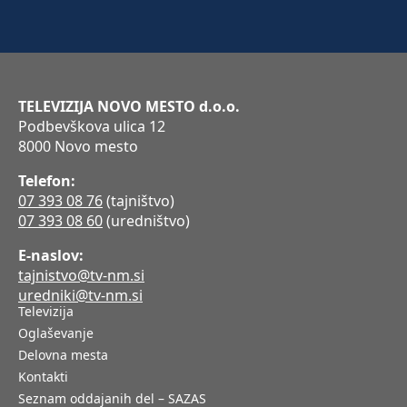
TELEVIZIJA NOVO MESTO d.o.o.
Podbevškova ulica 12
8000 Novo mesto
Telefon:
07 393 08 76
(tajništvo)
07 393 08 60
(uredništvo)
E-naslov:
tajnistvo@tv-nm.si
uredniki@tv-nm.si
Televizija
Oglaševanje
Delovna mesta
Kontakti
Seznam oddajanih del – SAZAS