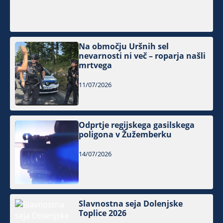
Na območju Uršnih sel
nevarnosti ni več – roparja našli
mrtvega
11/07/2026
Odprtje regijskega gasilskega
poligona v Žužemberku
14/07/2026
Slavnostna seja Dolenjske
Toplice 2026