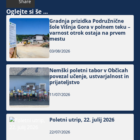
Share
Oglejte si še ...
Gradnja prizidka Podružnične
šole Višnja Gora v polnem teku –
varnost otrok ostaja na prvem
mestu
03/08/2026
Nemški poletni tabor v Občicah
povezal učenje, ustvarjalnost in
prijateljstvo
11/07/2026
Poletni utrip, 22. julij 2026
22/07/2026