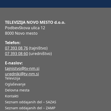
TELEVIZIJA NOVO MESTO d.o.o.
Podbevškova ulica 12
8000 Novo mesto
Telefon:
07 393 08 76
(tajništvo)
07 393 08 60
(uredništvo)
E-naslov:
tajnistvo@tv-nm.si
uredniki@tv-nm.si
Televizija
Oglaševanje
Delovna mesta
Kontakti
Seznam oddajanih del – SAZAS
Seznam oddajanih del – ZAMP