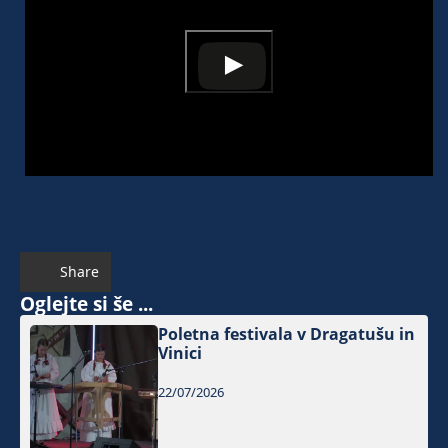
Share
Oglejte si še ...
Poletna festivala v Dragatušu in
Vinici
22/07/2026