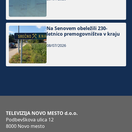
Na Senovem obeležili 230-
letnico premogovništva v kraju
08/07/2026
TELEVIZIJA NOVO MESTO d.o.o.
Podbevškova ulica 12
8000 Novo mesto