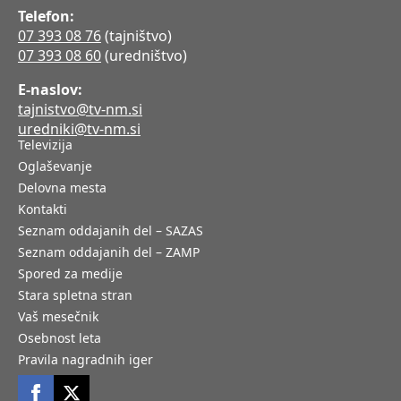
Telefon:
07 393 08 76
(tajništvo)
07 393 08 60
(uredništvo)
E-naslov:
tajnistvo@tv-nm.si
uredniki@tv-nm.si
Televizija
Oglaševanje
Delovna mesta
Kontakti
Seznam oddajanih del – SAZAS
Seznam oddajanih del – ZAMP
Spored za medije
Stara spletna stran
Vaš mesečnik
Osebnost leta
Pravila nagradnih iger