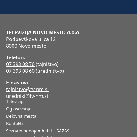
TELEVIZIJA NOVO MESTO d.o.o.
Podbevškova ulica 12
8000 Novo mesto
Telefon:
07 393 08 76
(tajništvo)
07 393 08 60
(uredništvo)
E-naslov:
tajnistvo@tv-nm.si
uredniki@tv-nm.si
Televizija
Oglaševanje
Delovna mesta
Kontakti
Seznam oddajanih del – SAZAS