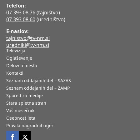
Telefon:
07 393 08 76
(tajništvo)
07 393 08 60
(uredništvo)
E-naslov:
tajnistvo@tv-nm.si
uredniki@tv-nm.si
Televizija
Oglaševanje
Delovna mesta
Kontakti
Seznam oddajanih del – SAZAS
Seznam oddajanih del – ZAMP
Spored za medije
Stara spletna stran
Vaš mesečnik
Osebnost leta
Pravila nagradnih iger