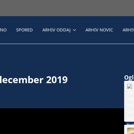
LNO
SPORED
ARHIV ODDAJ
ARHIV NOVIC
ARHI
. december 2019
Ogle