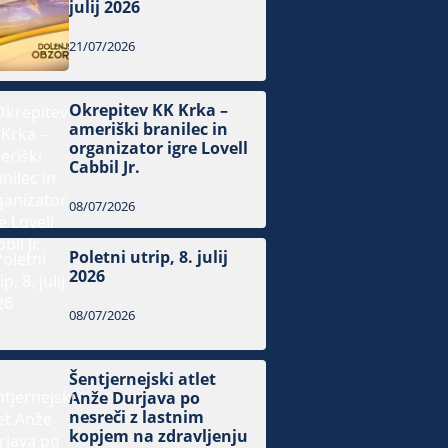
julij 2026
21/07/2026
Okrepitev KK Krka –
ameriški branilec in
organizator igre Lovell
Cabbil Jr.
08/07/2026
Poletni utrip, 8. julij
2026
08/07/2026
Šentjernejski atlet
Anže Durjava po
nesreči z lastnim
kopjem na zdravljenju