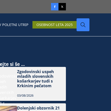
V POLETNI UTRIP
OSEBNOST LETA 2025
Search
for:
jte si še ...
Zgodovinski uspeh
mladih slovenskih
košarkarjev tudi s
Krkinim pečatom
03/08/2026
Dolenjski obzornik 21