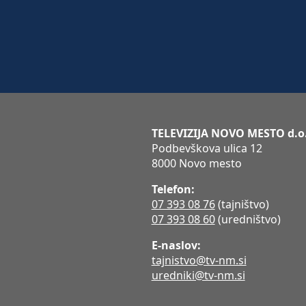
TELEVIZIJA NOVO MESTO d.o
Podbevškova ulica 12
8000 Novo mesto
Telefon:
07 393 08 76
(tajništvo)
07 393 08 60
(uredništvo)
E-naslov:
tajnistvo@tv-nm.si
uredniki@tv-nm.si