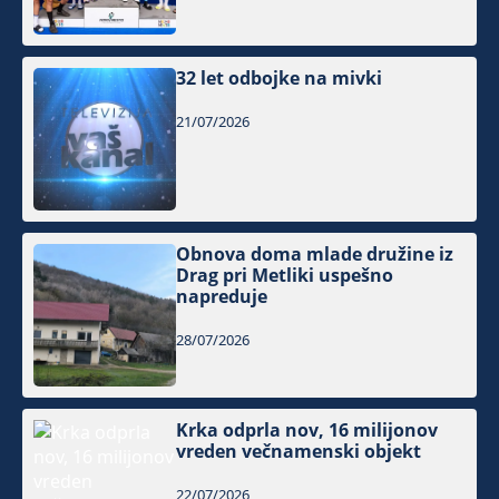
32 let odbojke na mivki
21/07/2026
Obnova doma mlade družine iz
Drag pri Metliki uspešno
napreduje
28/07/2026
Krka odprla nov, 16 milijonov
vreden večnamenski objekt
22/07/2026