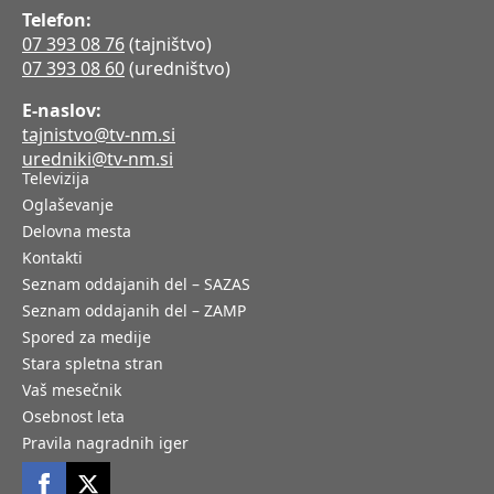
Telefon:
07 393 08 76
(tajništvo)
07 393 08 60
(uredništvo)
E-naslov:
tajnistvo@tv-nm.si
uredniki@tv-nm.si
Televizija
Oglaševanje
Delovna mesta
Kontakti
Seznam oddajanih del – SAZAS
Seznam oddajanih del – ZAMP
Spored za medije
Stara spletna stran
Vaš mesečnik
Osebnost leta
Pravila nagradnih iger