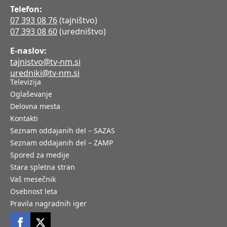
Telefon:
07 393 08 76
(tajništvo)
07 393 08 60
(uredništvo)
E-naslov:
tajnistvo@tv-nm.si
uredniki@tv-nm.si
Televizija
Oglaševanje
Delovna mesta
Kontakti
Seznam oddajanih del – SAZAS
Seznam oddajanih del – ZAMP
Spored za medije
Stara spletna stran
Vaš mesečnik
Osebnost leta
Pravila nagradnih iger