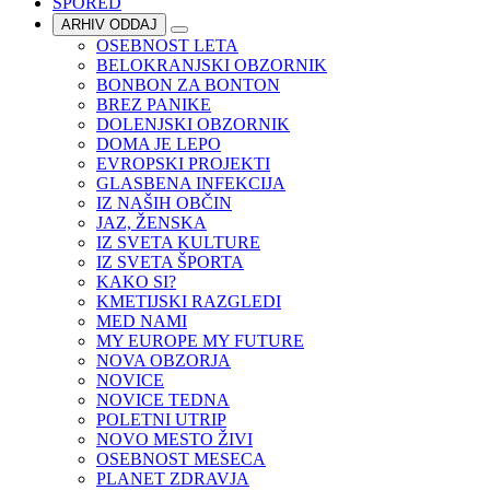
SPORED
ARHIV ODDAJ
OSEBNOST LETA
BELOKRANJSKI OBZORNIK
BONBON ZA BONTON
BREZ PANIKE
DOLENJSKI OBZORNIK
DOMA JE LEPO
EVROPSKI PROJEKTI
GLASBENA INFEKCIJA
IZ NAŠIH OBČIN
JAZ, ŽENSKA
IZ SVETA KULTURE
IZ SVETA ŠPORTA
KAKO SI?
KMETIJSKI RAZGLEDI
MED NAMI
MY EUROPE MY FUTURE
NOVA OBZORJA
NOVICE
NOVICE TEDNA
POLETNI UTRIP
NOVO MESTO ŽIVI
OSEBNOST MESECA
PLANET ZDRAVJA