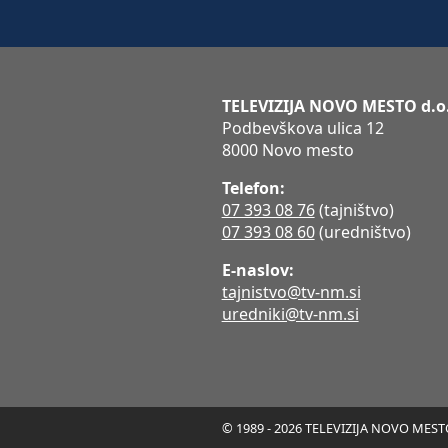
TELEVIZIJA NOVO MESTO d.o
Podbevškova ulica 12
8000 Novo mesto
Telefon:
07 393 08 76
(tajništvo)
07 393 08 60
(uredništvo)
E-naslov:
tajnistvo@tv-nm.si
uredniki@tv-nm.si
© 1989 - 2026 TELEVIZIJA NOVO MESTO