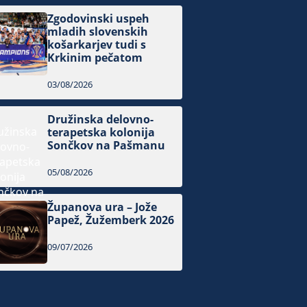
Zgodovinski uspeh
mladih slovenskih
košarkarjev tudi s
Krkinim pečatom
03/08/2026
Družinska delovno-
terapetska kolonija
Sončkov na Pašmanu
05/08/2026
Županova ura – Jože
Papež, Žužemberk 2026
09/07/2026