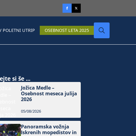
V POLETNI UTRIP
OSEBNOST LETA 2025
Search
for:
jte si še ...
Jožica Medle –
Osebnost meseca julija
2026
05/08/2026
Panoramska vožnja
Iskrenih mopedistov in