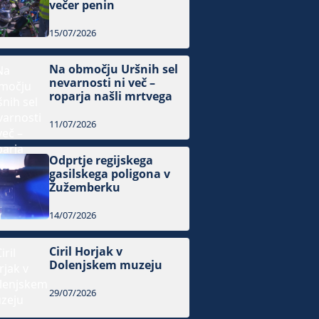
večer penin
15/07/2026
Na območju Uršnih sel
nevarnosti ni več –
roparja našli mrtvega
11/07/2026
Odprtje regijskega
gasilskega poligona v
Žužemberku
14/07/2026
Ciril Horjak v
Dolenjskem muzeju
29/07/2026