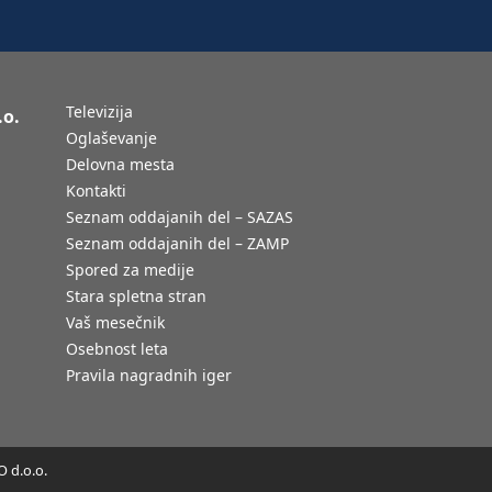
Televizija
.o.
Oglaševanje
Delovna mesta
Kontakti
Seznam oddajanih del – SAZAS
Seznam oddajanih del – ZAMP
Spored za medije
Stara spletna stran
Vaš mesečnik
Osebnost leta
Pravila nagradnih iger
 d.o.o.