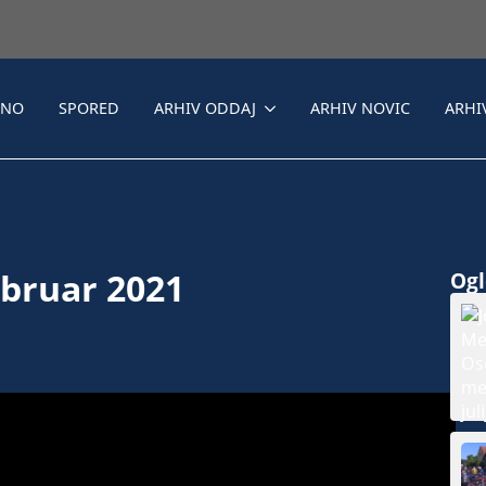
LNO
SPORED
ARHIV ODDAJ
ARHIV NOVIC
ARHI
februar 2021
Ogle