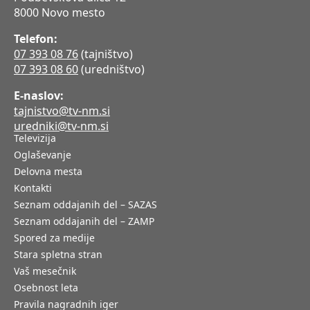
8000 Novo mesto
Telefon:
07 393 08 76
(tajništvo)
07 393 08 60
(uredništvo)
E-naslov:
tajnistvo@tv-nm.si
uredniki@tv-nm.si
Televizija
Oglaševanje
Delovna mesta
Kontakti
Seznam oddajanih del – SAZAS
Seznam oddajanih del – ZAMP
Spored za medije
Stara spletna stran
Vaš mesečnik
Osebnost leta
Pravila nagradnih iger