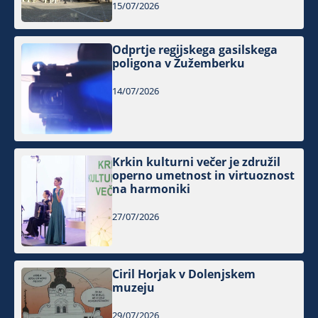
15/07/2026
Odprtje regijskega gasilskega
poligona v Žužemberku
14/07/2026
Krkin kulturni večer je združil
operno umetnost in virtuoznost
na harmoniki
27/07/2026
Ciril Horjak v Dolenjskem
muzeju
29/07/2026