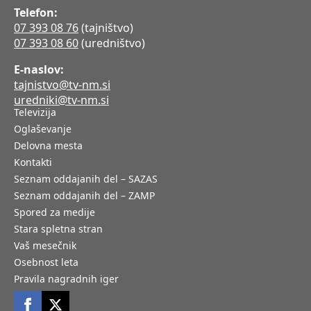
Telefon:
07 393 08 76
(tajništvo)
07 393 08 60
(uredništvo)
E-naslov:
tajnistvo@tv-nm.si
uredniki@tv-nm.si
Televizija
Oglaševanje
Delovna mesta
Kontakti
Seznam oddajanih del – SAZAS
Seznam oddajanih del – ZAMP
Spored za medije
Stara spletna stran
Vaš mesečnik
Osebnost leta
Pravila nagradnih iger