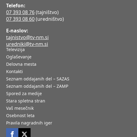
Telefon:
07 393 08 76
(tajništvo)
07 393 08 60
(uredništvo)
E-naslov:
tajnistvo@tv-nm.si
uredniki@tv-nm.si
Televizija
Oglaševanje
Delovna mesta
Kontakti
Seznam oddajanih del – SAZAS
Seznam oddajanih del – ZAMP
Spored za medije
Stara spletna stran
Vaš mesečnik
Osebnost leta
Pravila nagradnih iger