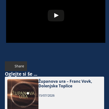
Share
Oglejte si še ...
Županova ura – Franc Vovk,
Dolenjske Toplice
15/07/2026