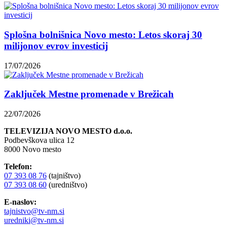
Splošna bolnišnica Novo mesto: Letos skoraj 30
milijonov evrov investicij
17/07/2026
Zaključek Mestne promenade v Brežicah
22/07/2026
TELEVIZIJA NOVO MESTO d.o.o.
Podbevškova ulica 12
8000 Novo mesto
Telefon:
07 393 08 76
(tajništvo)
07 393 08 60
(uredništvo)
E-naslov:
tajnistvo@tv-nm.si
uredniki@tv-nm.si