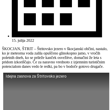
15. julija 2022
ŠKOCJAN, ŠTRIT – Štritovsko jezero v škocjanski občini, nastalo,
ko je meteorna voda zalila opuščeno glinokopno jamo, v vročih
poletnih dneh, ko se prileže kanček osvežitve, domačini že leta s
pridom izkoriščajo. Če za naravno vrednoto z izjemnim turističnim
potencialom danes vedo le redki, pa bo v bodoče gotovo drugače.
Idejna zasnova za Štritovsko jezero