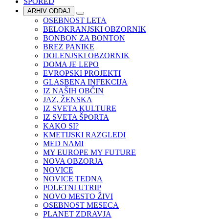
SPORED
ARHIV ODDAJ
OSEBNOST LETA
BELOKRANJSKI OBZORNIK
BONBON ZA BONTON
BREZ PANIKE
DOLENJSKI OBZORNIK
DOMA JE LEPO
EVROPSKI PROJEKTI
GLASBENA INFEKCIJA
IZ NAŠIH OBČIN
JAZ, ŽENSKA
IZ SVETA KULTURE
IZ SVETA ŠPORTA
KAKO SI?
KMETIJSKI RAZGLEDI
MED NAMI
MY EUROPE MY FUTURE
NOVA OBZORJA
NOVICE
NOVICE TEDNA
POLETNI UTRIP
NOVO MESTO ŽIVI
OSEBNOST MESECA
PLANET ZDRAVJA