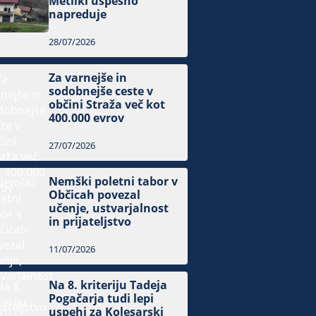
Metliki uspešno
napreduje
28/07/2026
Za varnejše in
sodobnejše ceste v
občini Straža več kot
400.000 evrov
27/07/2026
Nemški poletni tabor v
Občicah povezal
učenje, ustvarjalnost
in prijateljstvo
11/07/2026
Na 8. kriteriju Tadeja
Pogačarja tudi lepi
uspehi za Kolesarski