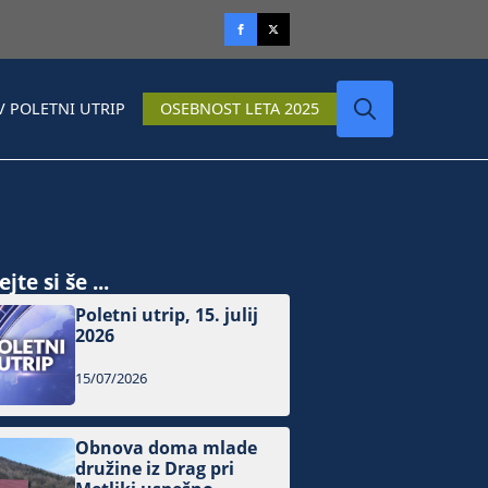
V POLETNI UTRIP
OSEBNOST LETA 2025
Search
for:
jte si še ...
Poletni utrip, 15. julij
2026
15/07/2026
Obnova doma mlade
družine iz Drag pri