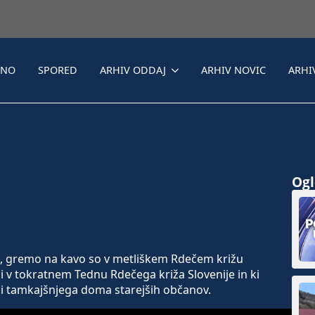
LNO
SPORED
ARHIV ODDAJ
ARHIV NOVIC
ARHI
Ogle
oj, gremo na kavo so v metliškem Rdečem križu
li v tokratnem Tednu Rdečega križa Slovenije in ki
i tamkajšnjega doma starejših občanov.