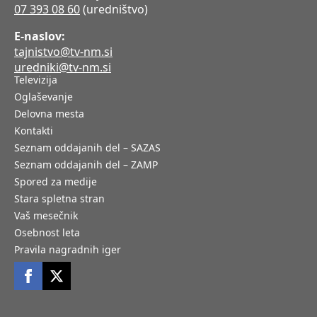
07 393 08 60
(uredništvo)
E-naslov:
tajnistvo@tv-nm.si
uredniki@tv-nm.si
Televizija
Oglaševanje
Delovna mesta
Kontakti
Seznam oddajanih del – SAZAS
Seznam oddajanih del – ZAMP
Spored za medije
Stara spletna stran
Vaš mesečnik
Osebnost leta
Pravila nagradnih iger