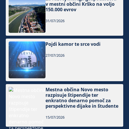
v mestni občini Krško na voljo
150.000 evrov
31/07/2026
Pojdi kamor te srce vodi
27/07/2026
Mestna občina Novo mesto
razpisuje štipendije ter
enkratno denarno pomoč za
perspektivne dijake in študente
15/07/2026