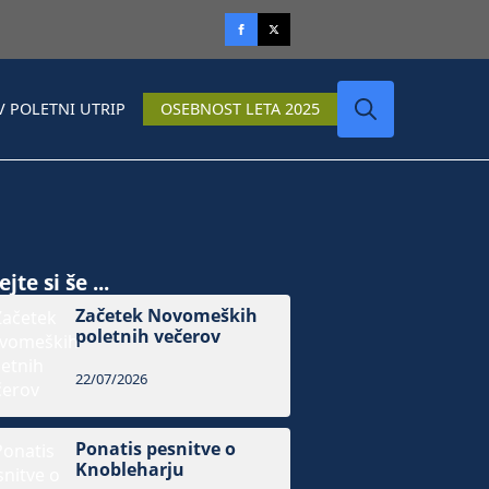
V POLETNI UTRIP
OSEBNOST LETA 2025
Search
for:
jte si še ...
Začetek Novomeških
poletnih večerov
22/07/2026
Ponatis pesnitve o
Knobleharju