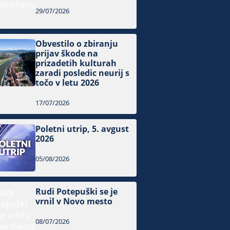
29/07/2026
Obvestilo o zbiranju
prijav škode na
prizadetih kulturah
zaradi posledic neurij s
točo v letu 2026
17/07/2026
Poletni utrip, 5. avgust
2026
05/08/2026
Rudi Potepuški se je
vrnil v Novo mesto
08/07/2026