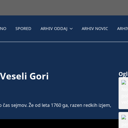
LNO
SPORED
ARHIV ODDAJ
ARHIV NOVIC
ARHI
Veseli Gori
Ogle
čas sejmov. Že od leta 1760 ga, razen redkih izjem,