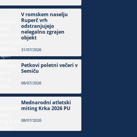
V romskem naselju
Ruperč vrh
odstranjujejo
nelegalno zgrajen
objekt
31/07/2026
Petkovi poletni večeri v
Semiču
08/07/2026
Mednarodni atletski
miting Krka 2026 PU
08/07/2026