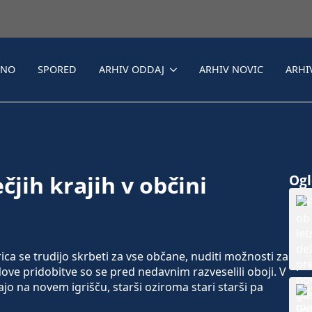
LNO
SPORED
ARHIV ODDAJ
ARHIV NOVIC
ARHI
čjih krajih v občini
Ogle
a se trudijo skrbeti za vse občane, nuditi možnosti za
Nove pridobitve so se pred nedavnim razveselili oboji. V
ajo na novem igrišču, starši oziroma stari starši pa