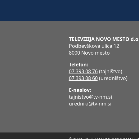
TELEVIZIJA NOVO MESTO d.o
Podbevškova ulica 12
8000 Novo mesto
Telefon:
07 393 08 76
(tajništvo)
07 393 08 60
(uredništvo)
E-naslov:
tajnistvo@tv-nm.si
uredniki@tv-nm.si