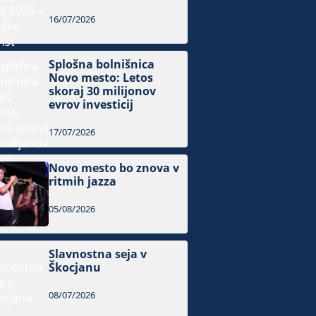
16/07/2026
Splošna bolnišnica
Novo mesto: Letos
skoraj 30 milijonov
evrov investicij
17/07/2026
Novo mesto bo znova v
ritmih jazza
05/08/2026
Slavnostna seja v
Škocjanu
08/07/2026