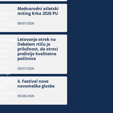
Mednarodni atletski
miting Krka 2026 PU
08/07/2026
Letovanje otrok na
Debelem rtiču je
priložnost, da otroci
preživijo kvalitetne
počitnice
26/07/2026
4. Festival nove
novomeške glasbe
05/08/2026