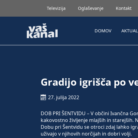
Televizija
Oglaševanje
Kontakt
DOMOV
AKTUA
Gradijo igrišča po ve
27. julija 2022
DOB PRI ŠENTVIDU – V občini Ivančna Goric
kakovostno življenje mlajših in starejših. 
Dobu pri Šentvidu se otroci zdaj lahko igr
uživajo v njihovih norčijah in dobri volji.