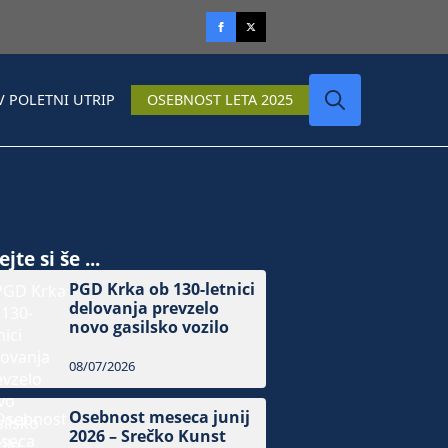
V POLETNI UTRIP
OSEBNOST LETA 2025
Search
for:
jte si še ...
PGD Krka ob 130-letnici
delovanja prevzelo
novo gasilsko vozilo
08/07/2026
Osebnost meseca junij
2026 – Srečko Kunst