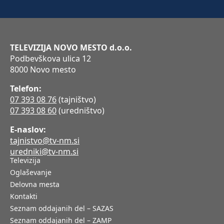
TELEVIZIJA NOVO MESTO d.o.o.
Podbevškova ulica 12
8000 Novo mesto
Telefon:
07 393 08 76
(tajništvo)
07 393 08 60
(uredništvo)
E-naslov:
tajnistvo@tv-nm.si
uredniki@tv-nm.si
Televizija
Oglaševanje
Delovna mesta
Kontakti
Seznam oddajanih del – SAZAS
Seznam oddajanih del – ZAMP