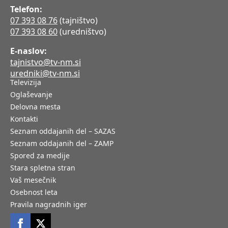
Telefon:
07 393 08 76
(tajništvo)
07 393 08 60
(uredništvo)
E-naslov:
tajnistvo@tv-nm.si
uredniki@tv-nm.si
Televizija
Oglaševanje
Delovna mesta
Kontakti
Seznam oddajanih del – SAZAS
Seznam oddajanih del – ZAMP
Spored za medije
Stara spletna stran
Vaš mesečnik
Osebnost leta
Pravila nagradnih iger