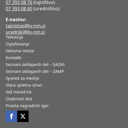
07 393 08 76
(tajništvo)
07 393 08 60
(uredništvo)
E-naslov:
tajnistvo@tv-nm.si
uredniki@tv-nm.si
Televizija
Oglaševanje
Delovna mesta
Kontakti
Seznam oddajanih del – SAZAS
Seznam oddajanih del – ZAMP
Spored za medije
Stara spletna stran
Vaš mesečnik
Osebnost leta
Pravila nagradnih iger