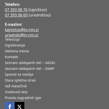
Telefon:
07 393 08 76
(tajništvo)
07 393 08 60
(uredništvo)
E-naslov:
tajnistvo@tv-nm.si
uredniki@tv-nm.si
Televizija
Oglaševanje
Delovna mesta
Kontakti
Seznam oddajanih del – SAZAS
Seznam oddajanih del – ZAMP
Spored za medije
Stara spletna stran
Vaš mesečnik
Osebnost leta
Pravila nagradnih iger